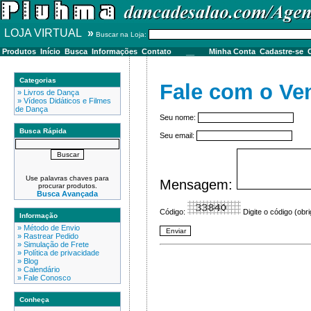
LOJA VIRTUAL
»
Buscar na Loja:
Produtos
Início
Busca
Informações
Contato
__
Minha Conta
Cadastre-se
C
Categorias
Fale com o Ve
» Livros de Dança
» Vídeos Didáticos e Filmes
de Dança
Seu nome:
Busca Rápida
Seu email:
Use palavras chaves para
Mensagem:
procurar produtos.
Busca Avançada
Código:
Digite o código (obri
Informação
» Método de Envio
» Rastrear Pedido
» Simulação de Frete
» Política de privacidade
» Blog
» Calendário
» Fale Conosco
Conheça