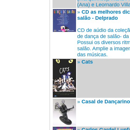
(Ana) e Leornardo Villa
»
CD as melhores dic
salão - Delprado
CD de aúdio da coleçã
de dança de salão- da 
Possui os diversos ri
salão. Amplie a image
das músicas.
»
Cats
»
Casal de Dançarino
»
Carlos Gardel Lunf