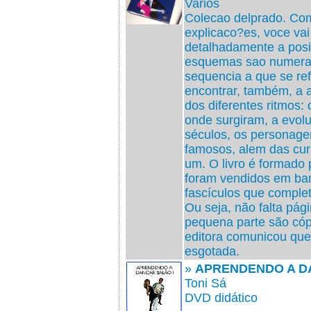
Varios
Colecao delprado. Com
explicaco?es, voce va
detalhadamente a posi
esquemas sao numera
sequencia a que se re
encontrar, também, a a
dos diferentes ritmos:
onde surgiram, a evol
séculos, os personage
famosos, alem das cur
um. O livro é formado 
foram vendidos em ba
fascículos que comple
Ou seja, não falta pá
pequena parte são cóp
editora comunicou que
esgotada.
»
APRENDENDO A DA
Toni Sá
DVD didático