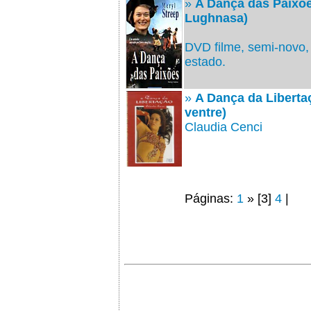
»
A Dança das Paixõe
Lughnasa)
DVD filme, semi-novo,
estado.
»
A Dança da Liberta
ventre)
Claudia Cenci
Páginas:
1
» [3]
4
|