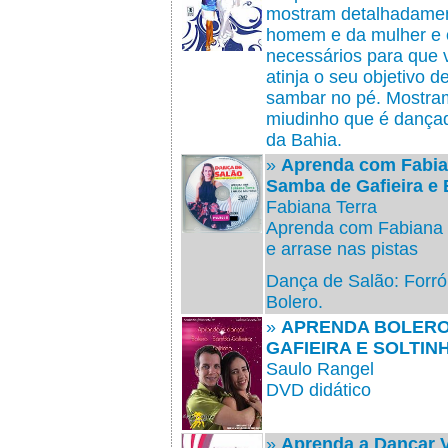
mostram detalhadame
homem e da mulher e o
necessários para que v
atinja o seu objetivo d
sambar no pé. Mostra
miudinho que é danç
da Bahia.
»
Aprenda com Fabian
Samba de Gafieira e 
Fabiana Terra
Aprenda com Fabiana 
e arrase nas pistas
Dança de Salão: Forró
Bolero.
»
APRENDA BOLERO
GAFIEIRA E SOLTIN
Saulo Rangel
DVD didático
»
Aprenda a Dançar 