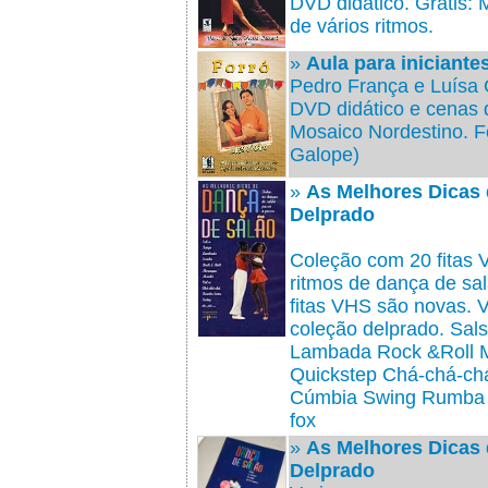
DVD didático. Grátis: 
de vários ritmos.
»
Aula para iniciantes
Pedro França e Luísa
DVD didático e cenas 
Mosaico Nordestino. Fo
Galope)
»
As Melhores Dicas 
Delprado
Coleção com 20 fitas 
ritmos de dança de 
fitas VHS são novas. V
coleção delprado. Sa
Lambada Rock &Roll
Quickstep Chá-chá-ch
Cúmbia Swing Rumba l
fox
»
As Melhores Dicas 
Delprado