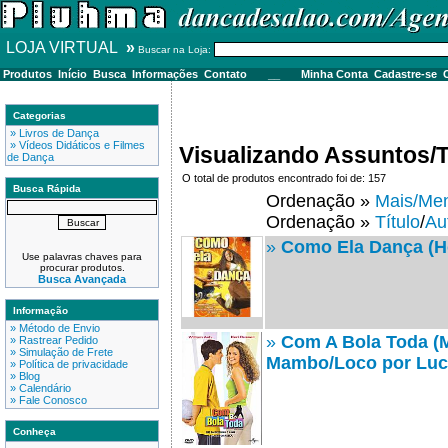
LOJA VIRTUAL
»
Buscar na Loja:
Produtos
Início
Busca
Informações
Contato
__
Minha Conta
Cadastre-se
C
Categorias
» Livros de Dança
» Vídeos Didáticos e Filmes
Visualizando Assuntos/
de Dança
O total de produtos encontrado foi de: 157
Busca Rápida
Ordenação »
Mais/Me
Ordenação »
Título
/
Au
»
Como Ela Dança (
Use palavras chaves para
procurar produtos.
Busca Avançada
Informação
» Método de Envio
»
Com A Bola Toda (
» Rastrear Pedido
» Simulação de Frete
Mambo/Loco por Luc
» Política de privacidade
» Blog
» Calendário
» Fale Conosco
Conheça