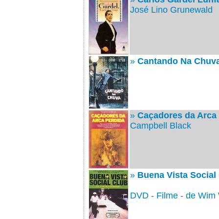
José Lino Grunewald
»
Cantando Na Chuv
»
Caçadores da Arca
Campbell Black
»
Buena Vista Social
DVD - Filme - de Wim