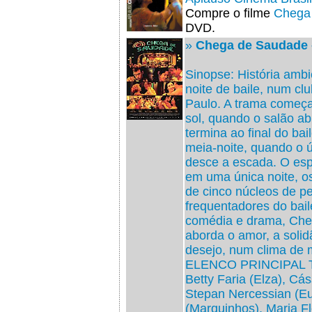
Compre o filme
Chega
DVD.
»
Chega de Saudade -
Sinopse: História amb
noite de baile, num c
Paulo. A trama começa
sol, quando o salão ab
termina ao final do bai
meia-noite, quando o ú
desce a escada. O es
em uma única noite, o
de cinco núcleos de p
frequentadores do bai
comédia e drama, Ch
aborda o amor, a solidã
desejo, num clima de 
ELENCO PRINCIPAL Tôn
Betty Faria (Elza), Cás
Stepan Nercessian (Eu
(Marquinhos), Maria Fl