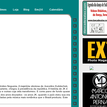
ilmes
Loja
Blog
Em@il
Calendário
cides Nogueira. A trajetória vitoriosa de Juscelino Kubitschek,
ismo, chegou à presidência da república. A história de JK é
eu e outras cuja vida transformou. E como pano de fundo quase
 dos anos dourados - os anos JK, quando o país viveu sua era
ladas pela música mais romântica que o Brasil produziu. Este