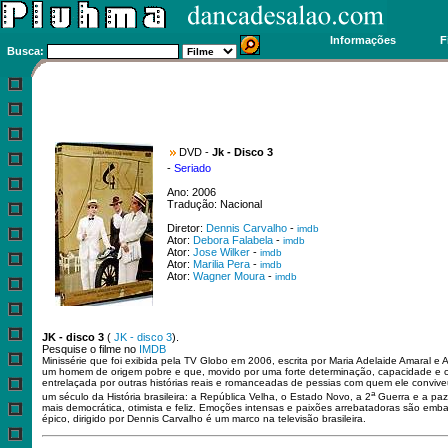
Informações
F
Busca:
DVD -
Jk - Disco 3
-
Seriado
Ano: 2006
Tradução: Nacional
Diretor:
Dennis Carvalho
-
imdb
Ator:
Debora Falabela
-
imdb
Ator:
Jose Wilker
-
imdb
Ator:
Marilia Pera
-
imdb
Ator:
Wagner Moura
-
imdb
JK - disco 3
(
JK - disco 3
).
Pesquise o filme no
IMDB
Minissérie que foi exibida pela TV Globo em 2006, escrita por Maria Adelaide Amaral e Al
um homem de origem pobre e que, movido por uma forte determinação, capacidade e car
entrelaçada por outras histórias reais e romanceadas de pessias com quem ele conviv
a
um século da História brasileira: a República Velha, o Estado Novo, a 2
Guerra e a paz
mais democrática, otimista e feliz. Emoções intensas e paixões arrebatadoras são emba
épico, dirigido por Dennis Carvalho é um marco na televisão brasileira.