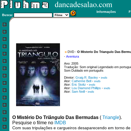
Informações
F
Busca:
DVD -
O Misterio Do Triangulo Das Berm
-
Aventura
Ano: 2005
Tradução: Som original Legendado em portugu
Som Dublado em português
Diretor:
Graig R. Baxley
-
imdb
Ator:
Catherine Bell
-
imdb
Ator:
Eric Stoltz
-
imdb
Ator:
Lou Diamond Phillips
-
imdb
Ator:
Sam Neill
-
imdb
O Mistério Do Triângulo Das Bermudas
(
Triangle
).
Pesquise o filme no
IMDB
Com suas tripulações e cargueiros desaparecendo em torno de 