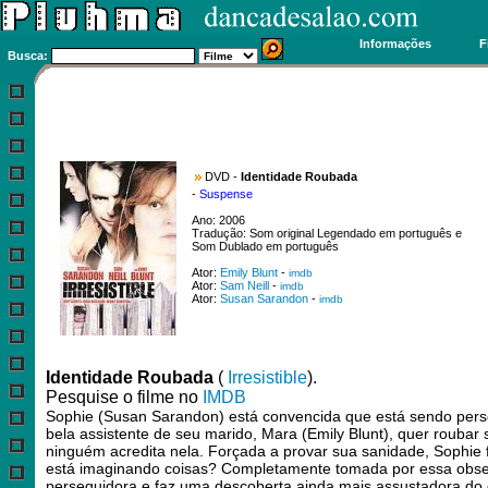
Informações
F
Busca:
DVD -
Identidade Roubada
-
Suspense
Ano: 2006
Tradução: Som original Legendado em português e
Som Dublado em português
Ator:
Emily Blunt
-
imdb
Ator:
Sam Neill
-
imdb
Ator:
Susan Sarandon
-
imdb
Identidade Roubada
(
Irresistible
).
Pesquise o filme no
IMDB
Sophie (Susan Sarandon) está convencida que está sendo pers
bela assistente de seu marido, Mara (Emily Blunt), quer roubar 
ninguém acredita nela. Forçada a provar sua sanidade, Sophie f
está imaginando coisas? Completamente tomada por essa obse
perseguidora e faz uma descoberta ainda mais assustadora do