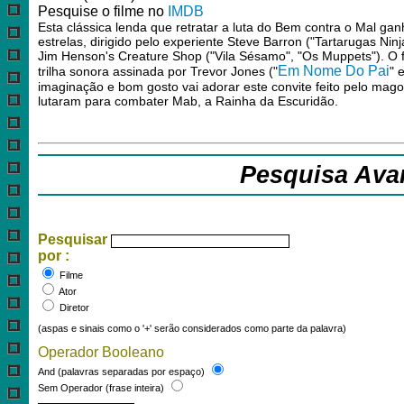
Pesquise o filme no
IMDB
Esta clássica lenda que retratar a luta do Bem contra o Mal ga
estrelas, dirigido pelo experiente Steve Barron ("Tartarugas Ninj
Jim Henson's Creature Shop ("Vila Sésamo", "Os Muppets"). O
Em Nome Do Pai
trilha sonora assinada por Trevor Jones ("
" e
imaginação e bom gosto vai adorar este convite feito pelo mago
lutaram para combater Mab, a Rainha da Escuridão.
Pesquisa Ava
Pesquisar
por :
Filme
Ator
Diretor
(aspas e sinais como o '+' serão considerados como parte da palavra)
Operador Booleano
And (palavras separadas por espaço)
Sem Operador (frase inteira)