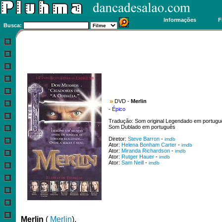
Informações
F
Busca:
DVD -
Merlin
-
Épico
Tradução: Som original Legendado em portugu
Som Dublado em português
Diretor:
Steve Barron
-
imdb
Ator:
Helena Bonham Carter
-
imdb
Ator:
Miranda Richardson
-
imdb
Ator:
Rutger Hauer
-
imdb
Ator:
Sam Neill
-
imdb
Merlin
(
Merlin
).