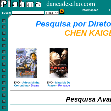
Informações
F
Busca:
Pesquisa por Diret
CHEN KAIG
DVD -
Adeus Minha
DVD -
Mata-Me De
Concubina
-
Drama
Prazer
-
Romance
Pesquisa Ava